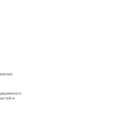
дежную
о
одержимого.
частей и