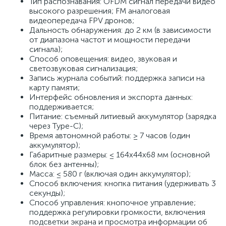
Тип распознавания: OFDM сигнал передачи видео
высокого разрешения; FM аналоговая
видеопередача FPV дронов;
Дальность обнаружения: до 2 км (в зависимости
от диапазона частот и мощности передачи
сигнала);
Способ оповещения: видео, звуковая и
светозвуковая сигнализация;
Запись журнала событий: поддержка записи на
карту памяти;
Интерфейс обновления и экспорта данных:
поддерживается;
Питание: съемный литиевый аккумулятор (зарядка
через Type-C);
Время автономной работы: ≥ 7 часов (один
аккумулятор);
Габаритные размеры: ≤ 164х44х68 мм (основной
блок без антенны);
Масса: ≤ 580 г (включая один аккумулятор);
Способ включения: кнопка питания (удерживать 3
секунды);
Способ управления: кнопочное управление;
поддержка регулировки громкости, включения
подсветки экрана и просмотра информации об