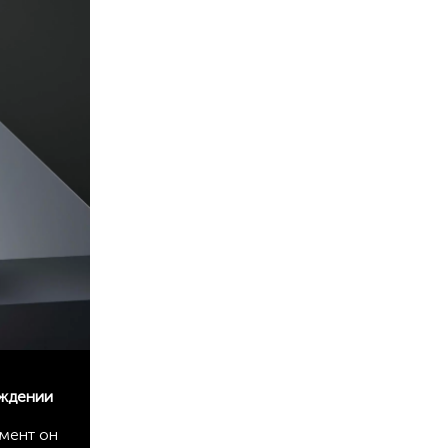
аждении
мент он