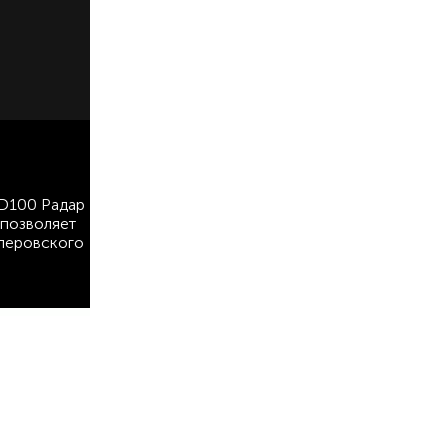
XD100 Радар
 позволяет
плеровского