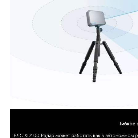
Гибкое 
РЛС XD100 Радар может работать как в автономном р