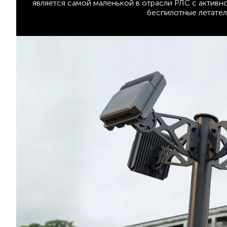
является самой маленькой в отрасли РЛС с актив
беспилотные летател