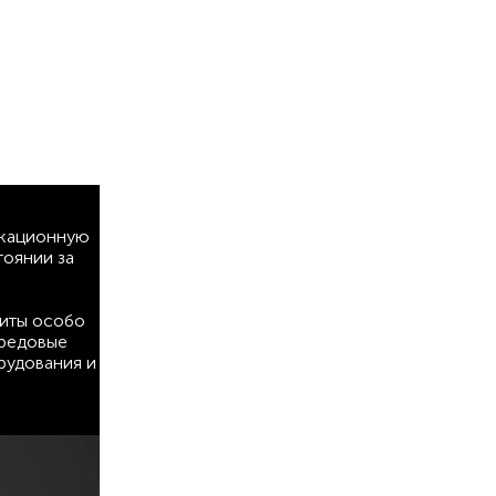
окационную
оянии за
щиты особо
ередовые
рудования и