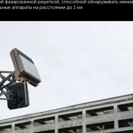
ной фазированной решеткой, способной обнаруживать мини
ьные аппараты на расстоянии до 1 км.