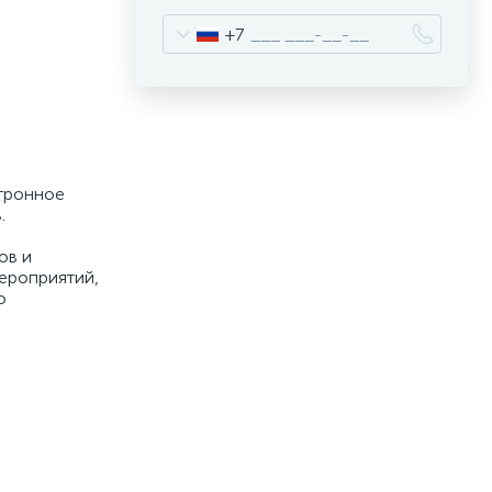
+7
ктронное
.
ов и
ероприятий,
о