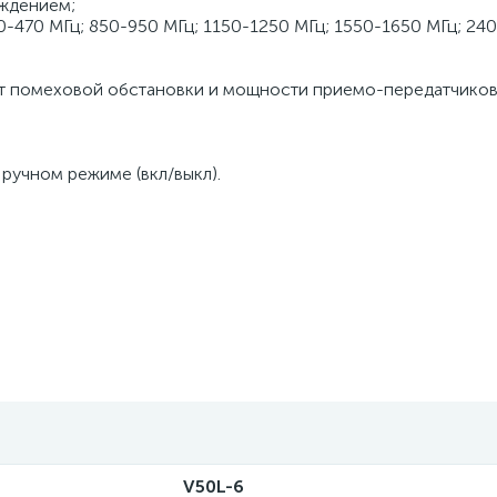
аждением;
-470 МГц; 850-950 МГц; 1150-1250 МГц; 1550-1650 МГц; 24
 от помеховой обстановки и мощности приемо-передатчиков
ручном режиме (вкл/выкл).
V50L-6