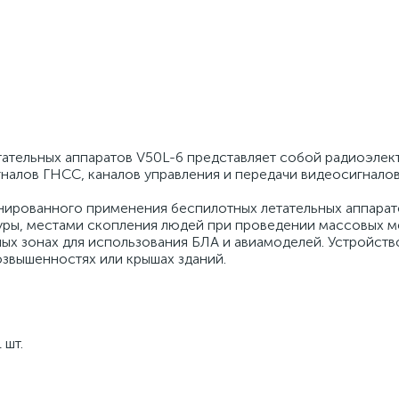
ательных аппаратов V50L-6 представляет собой радиоэле
налов ГНСС, каналов управления и передачи видеосигналов
нированного применения беспилотных летательных аппарат
уры, местами скопления людей при проведении массовых м
ных зонах для использования БЛА и авиамоделей. Устройств
озвышенностях или крышах зданий.
 шт.